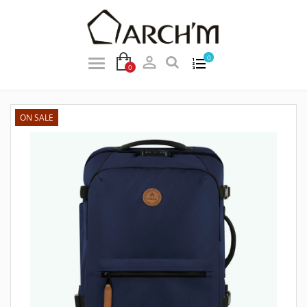

0
0
ON SALE