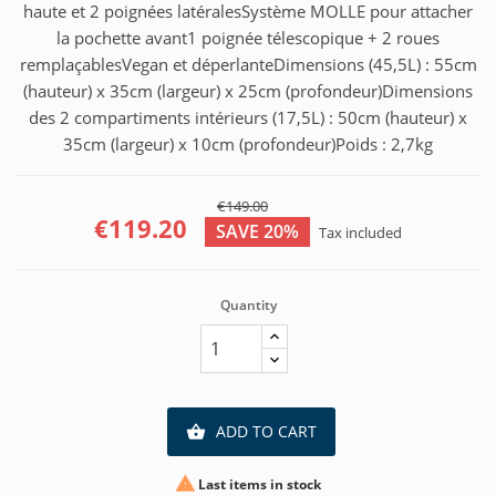
haute et 2 poignées latéralesSystème MOLLE pour attacher
la pochette avant1 poignée télescopique + 2 roues
remplaçablesVegan et déperlanteDimensions (45,5L) : 55cm
(hauteur) x 35cm (largeur) x 25cm (profondeur)Dimensions
des 2 compartiments intérieurs (17,5L) : 50cm (hauteur) x
35cm (largeur) x 10cm (profondeur)Poids : 2,7kg
€149.00
€119.20
SAVE 20%
Tax included
Quantity
ADD TO CART


Last items in stock