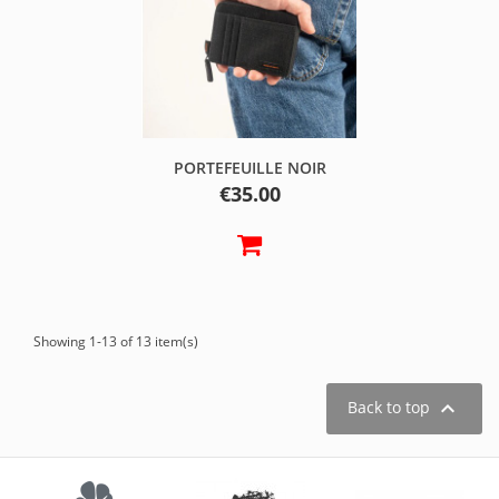
PORTEFEUILLE NOIR
Price
€35.00
Showing 1-13 of 13 item(s)

Back to top