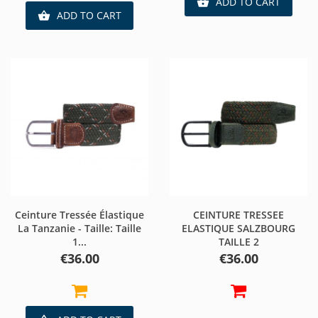
ADD TO CART

ADD TO CART

Ceinture Tressée Élastique
CEINTURE TRESSEE
La Tanzanie - Taille: Taille
ELASTIQUE SALZBOURG
1...
TAILLE 2
Price
Price
€36.00
€36.00