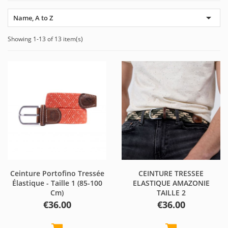

Name, A to Z
Showing 1-13 of 13 item(s)
Ceinture Portofino Tressée
CEINTURE TRESSEE
Élastique - Taille 1 (85-100
ELASTIQUE AMAZONIE
Cm)
TAILLE 2
Price
Price
€36.00
€36.00