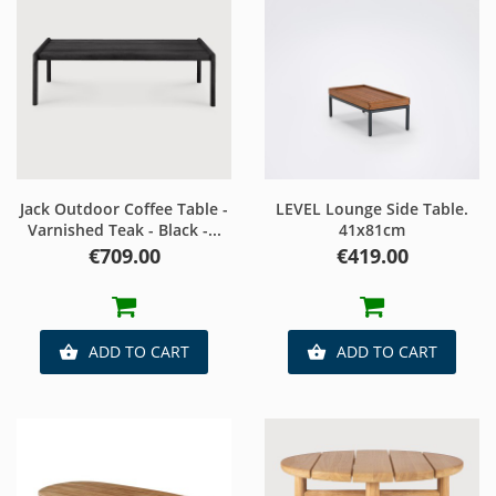
Jack Outdoor Coffee Table -
LEVEL Lounge Side Table.
Varnished Teak - Black -...
41x81cm
Price
Price
€709.00
€419.00
ADD TO CART
ADD TO CART

