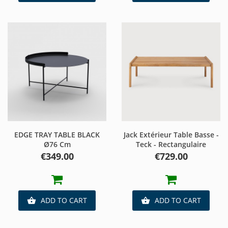
EDGE TRAY TABLE BLACK
Jack Extérieur Table Basse -
Ø76 Cm
Teck - Rectangulaire
Price
Price
€349.00
€729.00
ADD TO CART
ADD TO CART

