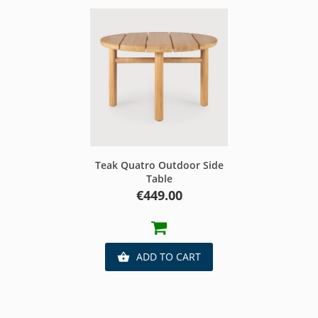
Teak Quatro Outdoor Side
Table
Price
€449.00
ADD TO CART
