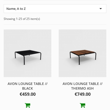

Name, A to Z
Showing 1-25 of 25 item(s)
AVON LOUNGE TABLE //
AVON LOUNGE TABLE //
BLACK
THERMO ASH
Price
Price
€459.00
€749.00