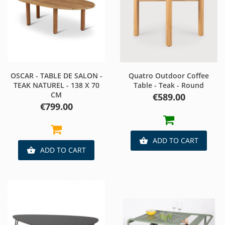
OSCAR - TABLE DE SALON -
Quatro Outdoor Coffee
TEAK NATUREL - 138 X 70
Table - Teak - Round
CM
Price
€589.00
Price
€799.00
ADD TO CART

ADD TO CART
