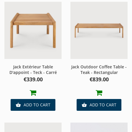
Jack Extérieur Table
Jack Outdoor Coffee Table -
D'appoint - Teck - Carré
Teak - Rectangular
Price
Price
€339.00
€839.00
ADD TO CART
ADD TO CART

