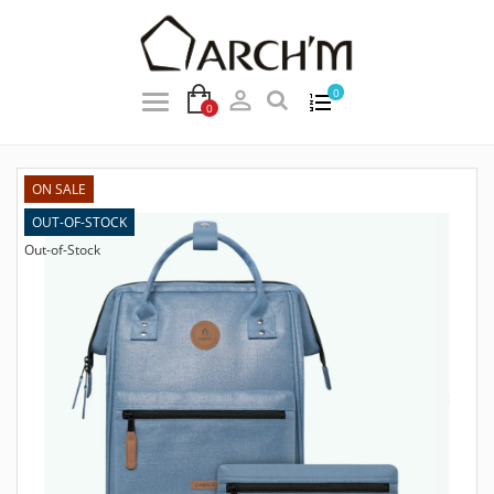

0
0
ON SALE
OUT-OF-STOCK
Out-of-Stock