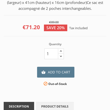
(largeur) x 41cm (hauteur) x 16cm (profondeur)Ce sac est
accompagné de 2 poches interchangeables.
€89.00
€71.20
SAVE 20%
Tax included
Quantity
ADD TO CART


Out-of-Stock
DESCRIPTION
PRODUCT DETAILS