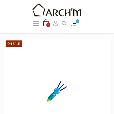

0
0
ON SALE