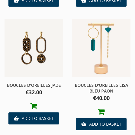
ADD TO BASKET
ADD TO BASKET


BOUCLES D'OREILLES JADE
BOUCLES D'OREILLES LISA
BLEU PAON
Price
€32.00
Price
€40.00
ADD TO BASKET

ADD TO BASKET
