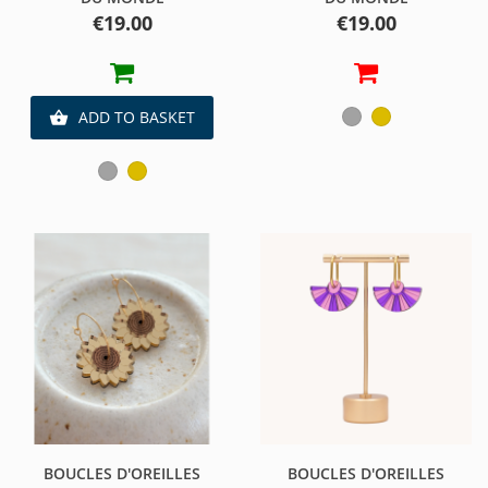
Price
Price
€19.00
€19.00
Argent
Or
ADD TO BASKET

Argent
Or
BOUCLES D'OREILLES
BOUCLES D'OREILLES