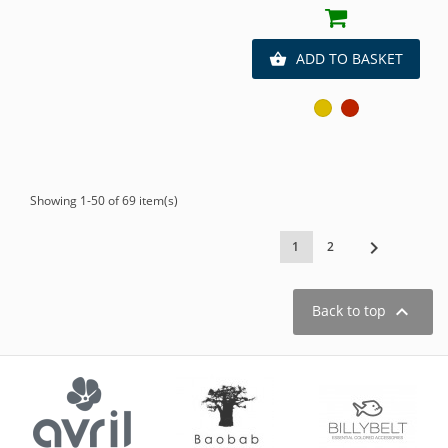
ADD TO BASKET

Miroir
Miroir
or
rouge
Showing 1-50 of 69 item(s)

1
2

Back to top