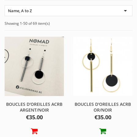

Name, A to Z
Showing 1-50 of 69 item(s)
BOUCLES D'OREILLES ACRB
BOUCLES D'OREILLES ACRB
ARGENT/NOIR
OR/NOIR
Price
Price
€35.00
€35.00